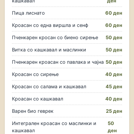
кашкавал
ден
Пица лиснато
60 ден
Кроасан со една виршла и сенф
60 ден
Пченкарен кросан со биено сирење
50 ден
Витка со кашкавал и маслинки
50 ден
Пченкарен кроасан со павлака и чајна
50 ден
Кроасан со сирење
40 ден
Кроасан со салама и кашкавал
45 ден
Кроасан со кашкавал
40 ден
Варен био геврек
25 ден
Интегрален кроасан со маслинки и
50
кашкавал
ден