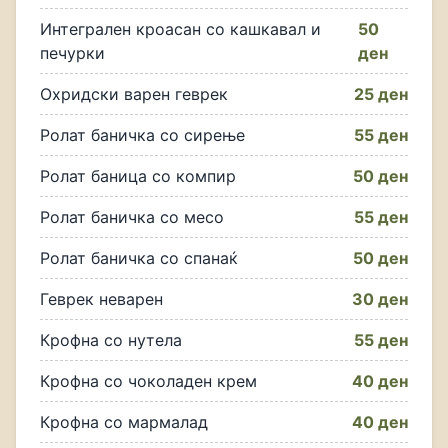
Интегрален кроасан со кашкавал и
50
печурки
ден
Охридски варен геврек
25 ден
Ролат баничка со сирење
55 ден
Ролат баница со компир
50 ден
Ролат баничка со месо
55 ден
Ролат баничка со спанаќ
50 ден
Геврек неварен
30 ден
Крофна со нутела
55 ден
Крофна со чоколаден крем
40 ден
Крофна со мармалад
40 ден