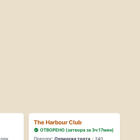
nge - Lake Ohrid - Охрид (Ресторан)
r - Охрид (Кафе и бар)
ок, Сендвичи и Тостови, Палачинки и Вафли)
)
сторан)
Кафе и бар)
н)
(Ресторан)
урек и Пити, Пецива, Сендвичи, Млечни производи)
(Бурек и Пецива, Млечни производи)
 (Ресторан)
(Ресторан)
н)
ид (Бурек)
The Harbour Club
ткарница)
ОТВОРЕНО (затвора за 3ч:17мин)
есторан)
ран)
 ден
Предлог:
Охридска торта
- 340