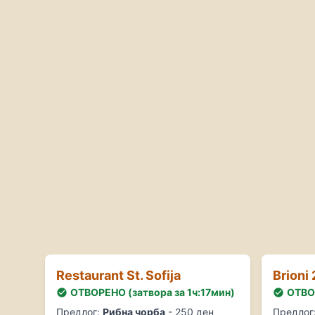
Restaurant St. Sofija
Brioni
ОТВОРЕНО (затвора за 1ч:17мин)
ОТВОР
Предлог:
Рибна чорба
- 250 ден
Предлог