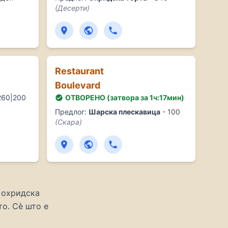
(Десерти)
Ресторан)
Охрид (Кафе и бар)
Ресторан)
кара)
ара)
а)
Restaurant
екара)
Boulevard
ар)
260|200
ОТВОРЕНО (затвора за 1ч:17мин)
р)
Предлог:
Шарска плескавица
- 100
(Скара)
и, Специјалитети на скара, Супи и чорби, Риба, Готвени
Охрид (Кафе и бар)
ци)
оран)
e , tobacco - Охрид (Смути, Мача, Овесни оброци, Проте
ни јадења, Салати, Јадења од скара, Риба, Сендвичи, Ла
 охридска
д (Бурек)
о. Сè што е
Појадок, Топли предјадења, Ладни предјадења, Салати, С