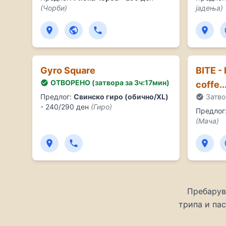
(Чорби)
јадења)
Gyro Square
BITE - 
ОТВОРЕНО (затвора за 3ч:17мин)
coffe..
Предлог:
Свинско гиро (обично/XL)
Затво
- 240/290 ден
(Гиро)
Предлог
(Мача)
Пребарува
трипа и па