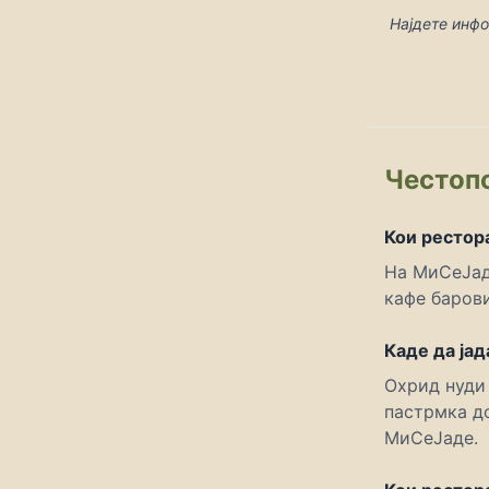
Најдете инф
Честоп
Кои рестор
На МиСеЈад
кафе барови
Каде да ја
Охрид нуди
пастрмка до
МиСеЈаде.