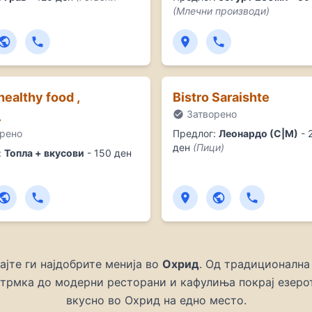
(Млечни производи)
Attibassi Bologna - Охрид (
Aura Shisha & Coffee Bar - 
B.I.N Coffee Shop - Охрид (
Bakery Antomos - Охрид (Пе
Bakery Lihnida - Охрид (Пек
healthy food ,
Bakery Sofra - Охрид (Пекар
Bistro Saraishte
Bakery Zhito Leb - Охрид (П
Затворено
.
Bar Lotos - Охрид (Кафе и б
рено
Предлог:
Леонардо (С|М)
- 
Beko Bar - Охрид (Кафе и ба
ден
(Пици)
:
Топла + вкусови
- 150 ден
BelAmi - Охрид (Ресторан)
Belvedere - Охрид (Тестенин
Billiard & bar RETRO VIBE - 
Bistro Saraishte - Охрид (Пи
Bistro Voyage - Охрид (Рест
BITE - healthy food , coffe
јте ги најдобрите менија во
Brioni 2008 - Охрид (Готве
Охрид
. Од традиционална
Burekdzhilnica Go-Ka - Охри
стрмка до модерни ресторани и кафулиња покрај езерот
Cafe Bar Stanica - Охрид (
вкусно во Охрид на едно место.