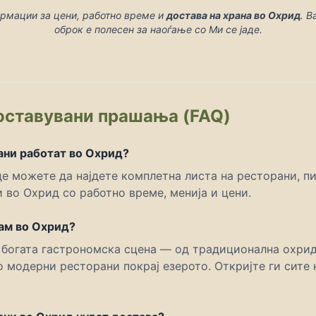
Cafe daljan - Охрид (Кафе и
ормации за цени, работно време и
достава на храна во Охрид
. 
Cafe Galerija - Охрид (Кафе
оброк е полесен за наоѓање со Ми се јаде.
Caffe bar Mild - Охрид (Кафе
Castello - Охрид (Класични
Cevapcilnica Aren - Охрид (
Coffee shop 1987 - Охрид (
Coffee to go - Охрид (Ресто
оставувани прашања (FAQ)
CoffeePlace, by Montenegrin
Connect Lounge - Охрид (Ре
ани работат во Охрид?
Corner Bistro - Охрид (Сенд
Creperie - Охрид (Благи па
е можете да најдете комплетна листа на ресторани, п
Cuba Libre Beach & Bar - О
 во Охрид со работно време, менија и цени.
Dalga - Охрид (Специјалите
Damast Bar - Охрид (Кафе и
дам во Охрид?
Della Rosa - Охрид (Рестора
 богата гастрономска сцена — од традиционална охрид
Dolce Vita - Охрид (Појадок
 модерни ресторани покрај езерото. Откријте ги сите 
Drop - Охрид (Кафе и Топли
Egoist Beach Bar & Restaura
F Coffee House - Охрид (Ка