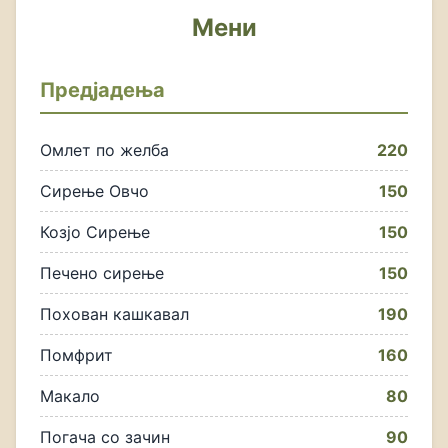
Мени
Предјадења
Омлет по желба
220
Сирење Овчо
150
Козјо Сирење
150
Печено сирење
150
Похован кашкавал
190
Помфрит
160
Макало
80
Погача со зачин
90