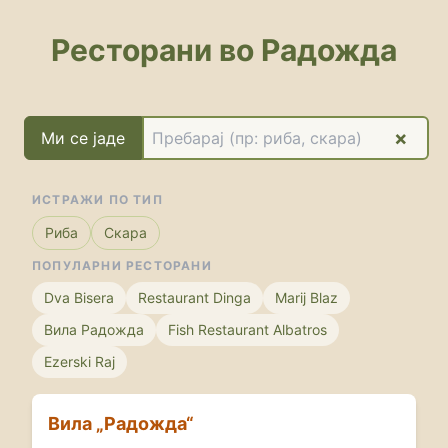
Вила „Радожда“ - Радожда (
Dishli Hotel & Spa - Радожд
Ресторани во Радожда
Dva Bisera Fish Restaurant 
Ezerski Raj Fish Restaurant 
Fish Restaurant Albatros - 
Letnica Radozda - Радожда 
×
Ми се јаде
Marij Blaz - Радожда (Салат
Restaurant „Alexandria“ - Р
ИСТРАЖИ ПО ТИП
Restaurant „Dinga“ - Радожд
Риба
Скара
ПОПУЛАРНИ РЕСТОРАНИ
Dva Bisera
Restaurant Dinga
Marij Blaz
Вила Радожда
Fish Restaurant Albatros
Ezerski Raj
Вила „Радожда“