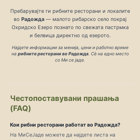
Пребарувајте ги рибните ресторани и локалите
во
Радожда
— малото рибарско село покрај
Охридско Езеро познато по свежата пастрмка
и белвица директно од езерото.
Најдете информации за менија, цени и работно време
на
рибните ресторани во Радожда
. Сè на едно место
со Ми се јаде.
Честопоставувани прашања
(FAQ)
Кои рибни ресторани работат во Радожда?
На МиСеЈаде можете да најдете листа на