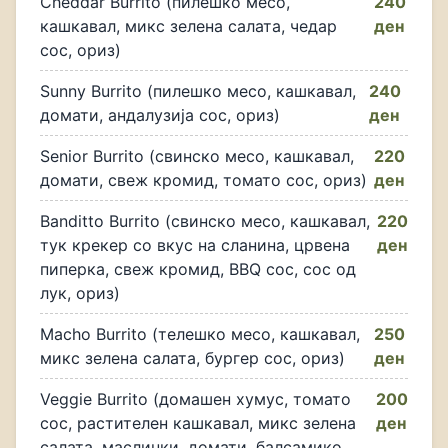
Cheddar Burrito (пилешко месо,
240
кашкавал, микс зелена салата, чедар
ден
сос, ориз)
Sunny Burrito (пилешко месо, кашкавал,
240
домати, андалузија сос, ориз)
ден
Senior Burrito (свинско месо, кашкавал,
220
домати, свеж кромид, томато сос, ориз)
ден
Banditto Burrito (свинско месо, кашкавал,
220
тук крекер со вкус на сланина, црвена
ден
пиперка, свеж кромид, BBQ сос, сос од
лук, ориз)
Macho Burrito (телешко месо, кашкавал,
250
микс зелена салата, бургер сос, ориз)
ден
Veggie Burrito (домашен хумус, томато
200
сос, растителен кашкавал, микс зелена
ден
салата, маслинки, домати, балсамико,