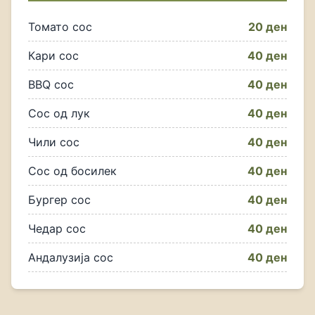
Томато сос
20 ден
Кари сос
40 ден
BBQ сос
40 ден
Сос од лук
40 ден
Чили сос
40 ден
Сос од босилек
40 ден
Бургер сос
40 ден
Чедар сос
40 ден
Андалузија сос
40 ден