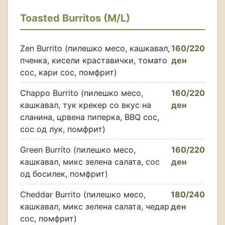
Toasted Burritos (M/L)
Zen Burrito (пилешко месо, кашкавал,
160/220
пченка, кисели краставички, томато
ден
сос, кари сос, помфрит)
Chappo Burrito (пилешко месо,
160/220
кашкавал, тук крекер со вкус на
ден
сланина, црвена пиперка, BBQ сос,
сос од лук, помфрит)
Green Burrito (пилешко месо,
160/220
кашкавал, микс зелена салата, сос
ден
од босилек, помфрит)
Cheddar Burrito (пилешко месо,
180/240
кашкавал, микс зелена салата, чедар
ден
сос, помфрит)