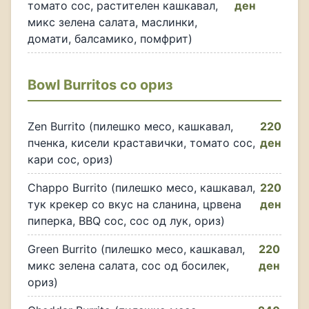
томато сос, растителен кашкавал,
ден
микс зелена салата, маслинки,
домати, балсамико, помфрит)
Bowl Burritos со ориз
Zen Burrito (пилешко месо, кашкавал,
220
пченка, кисели краставички, томато сос,
ден
кари сос, ориз)
Chappo Burrito (пилешко месо, кашкавал,
220
тук крекер со вкус на сланина, црвена
ден
пиперка, BBQ сос, сос од лук, ориз)
Green Burrito (пилешко месо, кашкавал,
220
микс зелена салата, сос од босилек,
ден
ориз)