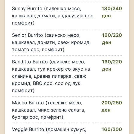
Sunny Burrito (пилешко месо,
180/240
кашкавал, домати, андалузија сос,
ден
помфрит)
Senior Burrito (свинско месо,
160/220
кашкавал, домати, свеж кромид,
ден
томато сос, помфрит)
Banditto Burrito (свинско месо,
160/220
кашкавал, тук крекер со вкус на
ден
сланина, црвена пиперка, свеж
кромид, BBQ сос, сос од лук,
помфрит)
Macho Burrito (телешко месо,
200/250
кашкавал, микс зелена салата,
ден
бургер сос, помфрит)
Veggie Burrito (домашен хумус,
160/200