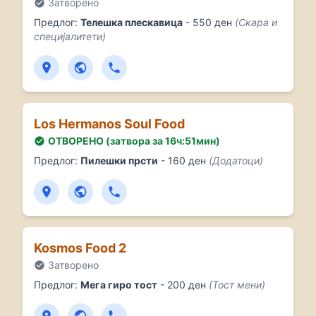
Затворено
Gurman - Струмица (Дневно 
Предлог:
Телешка плескавица
- 550 ден
(Скара и
Hashtag Burger - Струмица 
специјалитети)
Kaj Kami - Струмица (Скара
Kanela Strumica - Струмица
Kosmos Food 2 - Струмица (
La Vita Pizza Restaurant -
Los Hermanos Soul Food - С
Los Hermanos Soul Food
Loven Restorant Belasica -
ОТВОРЕНО (затвора за 16ч:51мин)
Mia Milano - Pizza Restaur
Предлог:
Пилешки прсти
- 160 ден
(Додатоци)
Picerija Buongiorno - Струм
Pizza Delicia - Струмица (
Pizza Elizabet - Струмица 
Pizza Restorant Tomas-Caci
Pizza Slice - Струмица (Пи
Kosmos Food 2
Restoran Kaj Bace - Струми
Затворено
Shalom - Струмица (Појадок
The Public - Lounge , Kitc
Предлог:
Мега гиро тост
- 200 ден
(Тост мени)
Vatos - Струмица (Супа, Toa