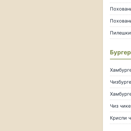
Похован
Похован
Пилешки 
Бургер
Хамбурге
Чизбурге
Хамбурге
Чиз чике
Криспи 