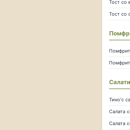
Тост со 
Тост со 
Помфр
Помфри
Помфрит
Салат
Тино'с с
Салата с
Салата 