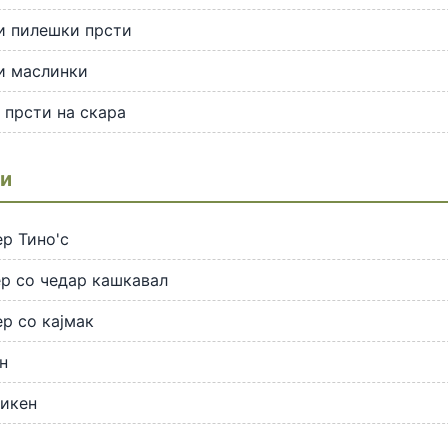
и пилешки прсти
и маслинки
прсти на скара
и
р Тино'с
р со чедар кашкавал
р со кајмак
н
чикен