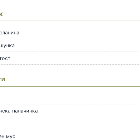
к
 сланина
 шунка
 тост
ти
нска палачинка
ен мус