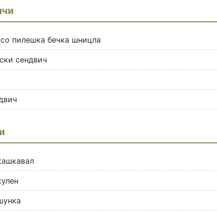
ичи
 со пилешка бечка шницла
ски сендвич
двич
и
кашкавал
кулен
шунка