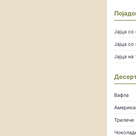
Појадо
Јајца со
Јајца со
Јајца на
Десер
Вафла
Америка
Трилече
Чоколад