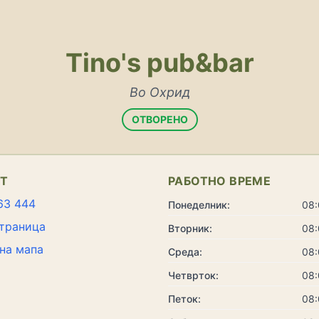
Tino's pub&bar
Во Охрид
ОТВОРЕНО
КТ
РАБОТНО ВРЕМЕ
63 444
Понеделник:
08:
траница
Вторник:
08:
на мапа
Среда:
08:
Четврток:
08:
Петок:
08: