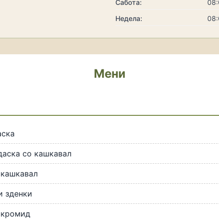
Сабота:
08:
Недела:
08:
Мени
аска
даска со кашкавал
 кашкавал
и зденки
 кромид