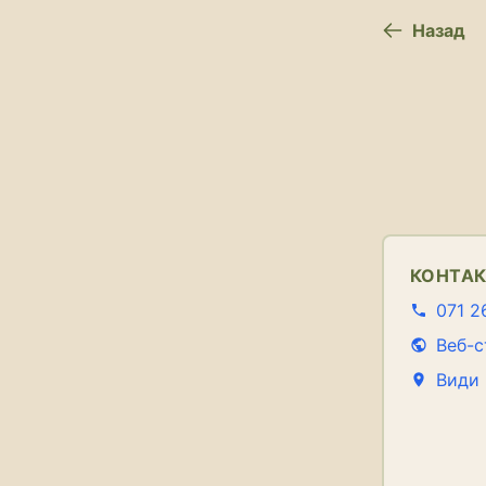
Назад
КОНТА
071 2
Веб-с
Види 