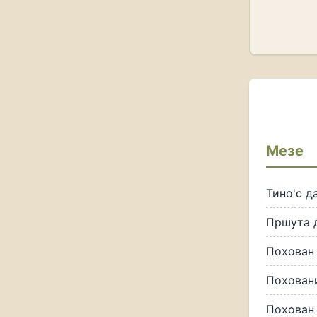
Мезе
Тино'с д
Пршута 
Похован
Похован
Похован