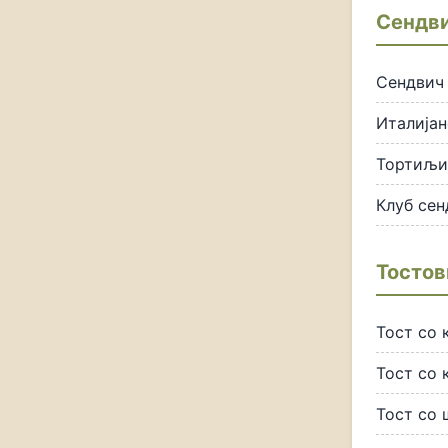
Сендв
Сендвич
Италијан
Тортиљи
Клуб сен
Тостов
Тост со 
Тост со 
Тост со 