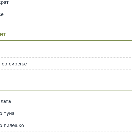
врат
се
ит
т
 со сирење
и
алата
о туна
со пилешко