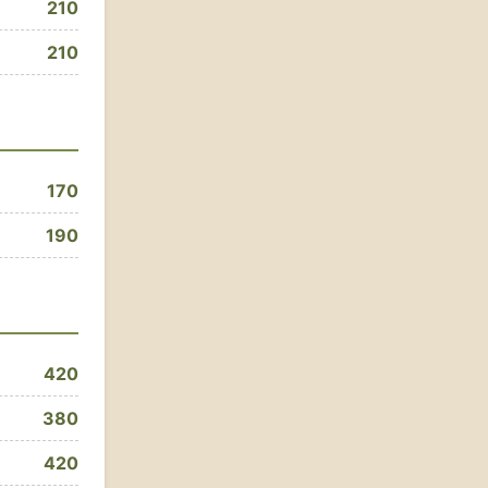
210
210
170
190
420
380
420