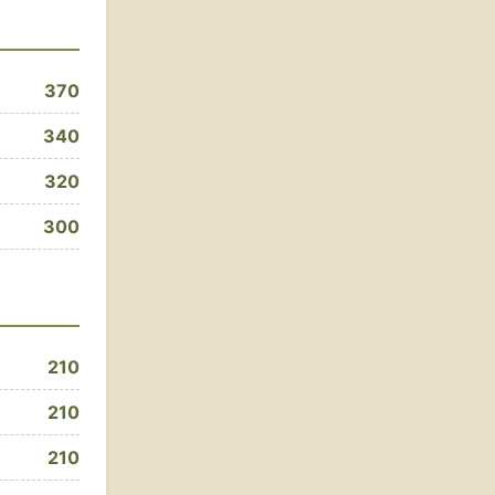
370
340
320
300
210
210
210