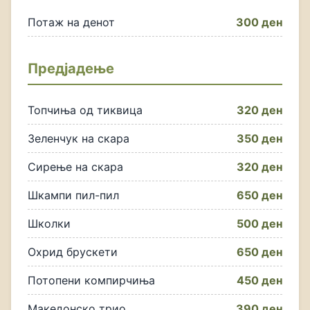
Потаж на денот
300 ден
Предјадење
Топчиња од тиквица
320 ден
Зеленчук на скара
350 ден
Сирење на скара
320 ден
Шкампи пил-пил
650 ден
Школки
500 ден
Охрид брускети
650 ден
Потопени компирчиња
450 ден
Македонско трио
390 ден