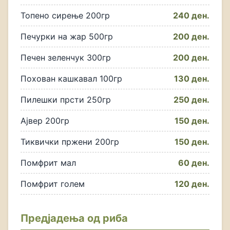
Топено сирење 200гр
240 ден.
Печурки на жар 500гр
200 ден.
Печен зеленчук 300гр
200 ден.
Похован кашкавал 100гр
130 ден.
Пилешки прсти 250гр
250 ден.
Ајвер 200гр
150 ден.
Тиквички пржени 200гр
150 ден.
Помфрит мал
60 ден.
Помфрит голем
120 ден.
Предјадења од риба