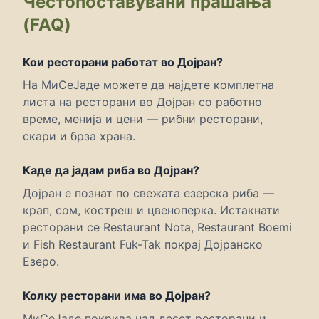
Честопоставувани прашања
(FAQ)
Кои ресторани работат во Дојран?
На МиСеЈаде можете да најдете комплетна
листа на ресторани во Дојран со работно
време, менија и цени — рибни ресторани,
скари и брза храна.
Каде да јадам риба во Дојран?
Дојран е познат по свежата езерска риба —
крап, сом, костреш и цвеноперка. Истакнати
ресторани се Restaurant Nota, Restaurant Boemi
и Fish Restaurant Fuk-Tak покрај Дојранско
Езеро.
Колку ресторани има во Дојран?
МиСеЈаде покрива над десет ресторани и