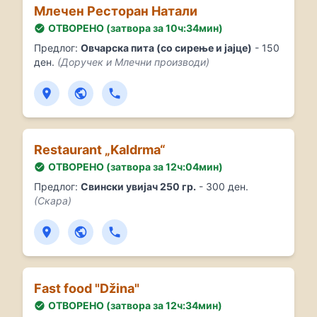
Млечен Ресторан Натали
ОТВОРЕНО (затвора за 10ч:34мин)
Предлог:
Овчарска пита (со сирење и јајце)
- 150
ден.
(Доручек и Млечни производи)
Restaurant „Kaldrma“
ОТВОРЕНО (затвора за 12ч:04мин)
Предлог:
Свински увијач 250 гр.
- 300 ден.
(Скара)
Fast food "Džina"
ОТВОРЕНО (затвора за 12ч:34мин)