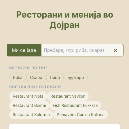
Млечен Ресторан Натали - 
Фук Так Бургер - Дојран (Б
Ресторани и менија во
Bar „Re-Form“ - Дојран (Са
Дојран
Fast food "Džina" - Дојран 
Fish Restaurant „Fuk-Tak“ -
Fish Restaurant Kaj Vujce -
Primavera Cucina Italiana - 
×
Ми се јаде
Restaurant „Boemi“ - Дојран
Restaurant „Kaldrma“ - Дојр
Restaurant "Vavilon" - Дој
ИСТРАЖИ ПО ТИП
Restaurant Nota - Дојран (С
Риба
Скара
Пица
Бургери
Tavern „Bapčova“ - Дојран 
ПОПУЛАРНИ РЕСТОРАНИ
Restaurant Nota
Restaurant Vavilon
Restaurant Boemi
Fish Restaurant Fuk-Tak
Restaurant Kaldrma
Primavera Cucina Italiana