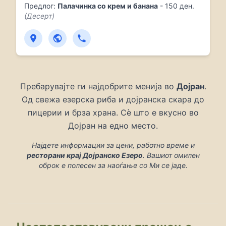
Предлог:
Палачинка со крем и банана
- 150 ден.
(Десерт)
Пребарувајте ги најдобрите менија во
Дојран
.
Од свежа езерска риба и дојранска скара до
пицерии и брза храна. Сè што е вкусно во
Дојран на едно место.
Најдете информации за цени, работно време и
ресторани крај Дојранско Езеро
. Вашиот омилен
оброк е полесен за наоѓање со Ми се јаде.