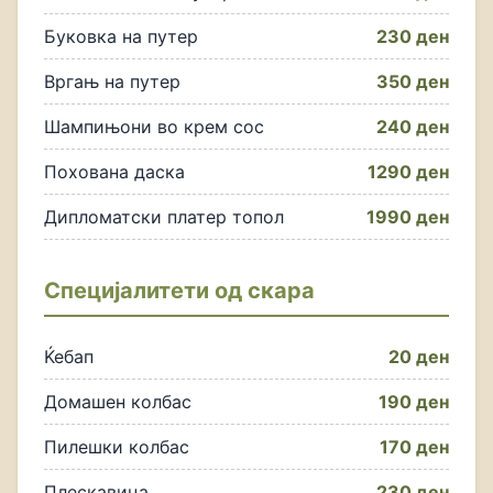
Буковка на путер
230 ден
Вргањ на путер
350 ден
Шампињони во крем сос
240 ден
Похована даска
1290 ден
Дипломатски платер топол
1990 ден
Специјалитети од скара
Ќебап
20 ден
Домашен колбас
190 ден
Пилешки колбас
170 ден
Плескавица
230 ден