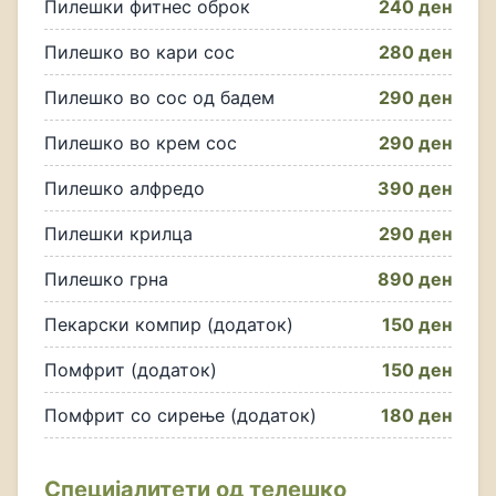
Пилешки фитнес оброк
240 ден
Пилешко во кари сос
280 ден
Пилешко во сос од бадем
290 ден
Пилешко во крем сос
290 ден
Пилешко алфредо
390 ден
Пилешки крилца
290 ден
Пилешко грна
890 ден
Пекарски компир (додаток)
150 ден
Помфрит (додаток)
150 ден
Помфрит со сирење (додаток)
180 ден
Специјалитети од телешко