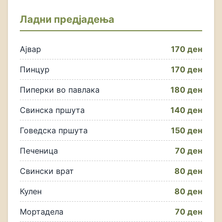
Ладни предјадења
Ајвар
170 ден
Пинцур
170 ден
Пиперки во павлака
180 ден
Свинска пршута
140 ден
Говедска пршута
150 ден
Печеница
70 ден
Свински врат
80 ден
Кулен
80 ден
Мортадела
70 ден