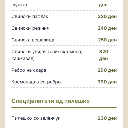
шунка)
ден
Свински пафлак
320 ден
Свински режнич
240 ден
Свинска вешалица
250 ден
Свински увијач (свинско месо,
320
кашкавал)
ден
Ребро на скара
290 ден
Кременадла со ребро
390 ден
Специјалитети од пилешко
Пилешко со зеленчук
230 ден