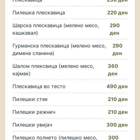
Пилешка плескавица
220 ден
Шарска плескавица (мелено месо,
290
кашкавал)
ден
Гурманска плескавица (мелено месо,
290
димена сланина)
ден
Шалом плексвица (мелено месо,
360
кајмак)
ден
Плескавица во тесто
490 ден
Пилешки стек
210 ден
Пилешки режнич
210 ден
Пилешки увијач
300 ден
Пилешко полнето (пилешко месо,
300