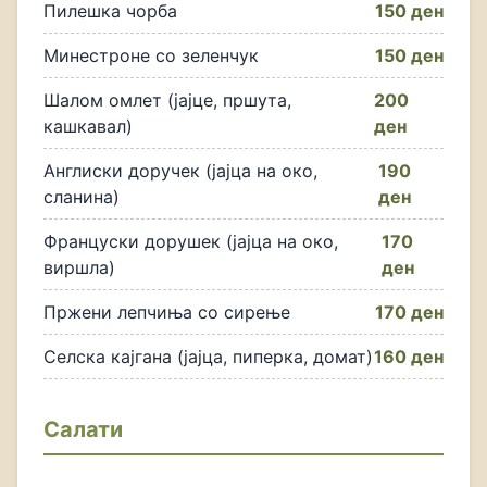
Пилешка чорба
150 ден
Минестроне со зеленчук
150 ден
Шалом омлет (јајце, пршута,
200
кашкавал)
ден
Англиски доручек (јајца на око,
190
сланина)
ден
Француски дорушек (јајца на око,
170
виршла)
ден
Пржени лепчиња со сирење
170 ден
Селска кајгана (јајца, пиперка, домат)
160 ден
Салати