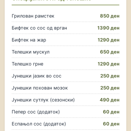
Грилован рамстек
850 ден
Бифтек со сос од врган
1390 ден
Бифтек на жар
1290 ден
Телешки мускул
650 ден
Телешко грне
1290 ден
Јунешки јазик во сос
250 ден
Јунешки похован мозок
250 ден
Јунешки сутлук (сезонски)
490 ден
Пепер сос (додаток)
60 ден
Еспањол сос (додаток)
60 ден