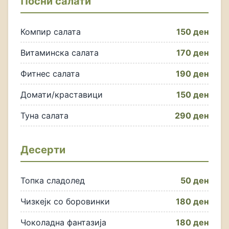
Посни салати
Компир салата
150 ден
Витаминска салата
170 ден
Фитнес салата
190 ден
Домати/краставици
150 ден
Туна салата
290 ден
Десерти
Топка сладолед
50 ден
Чизкејк со боровинки
180 ден
Чоколадна фантазија
180 ден