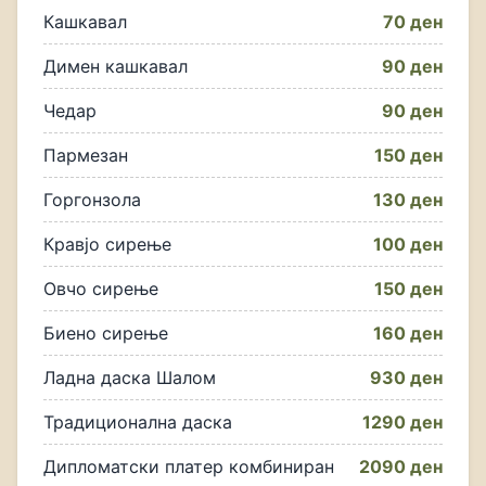
Кашкавал
70 ден
Димен кашкавал
90 ден
Чедар
90 ден
Пармезан
150 ден
Горгонзола
130 ден
Кравјо сирење
100 ден
Овчо сирење
150 ден
Биено сирење
160 ден
Ладна даска Шалом
930 ден
Традиционална даска
1290 ден
Дипломатски платер комбиниран
2090 ден