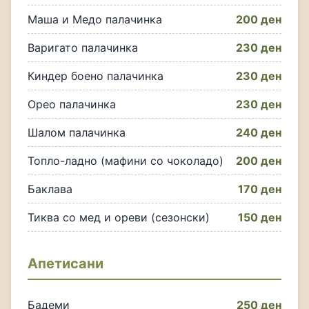
Маша и Медо палачинка
200 ден
Варигато палачинка
230 ден
Киндер боено палачинка
230 ден
Орео палачинка
230 ден
Шалом палачинка
240 ден
Топло-ладно (мафини со чоколадо)
200 ден
Баклава
170 ден
Тиква со мед и ореви (сезонски)
150 ден
Апетисани
Бадеми
250 ден