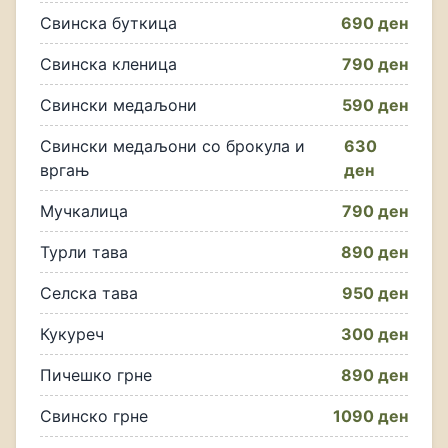
Свинска буткица
690 ден
Свинска кленица
790 ден
Свински медаљони
590 ден
Свински медаљони со брокула и
630
вргањ
ден
Мучкалица
790 ден
Турли тава
890 ден
Селска тава
950 ден
Кукуреч
300 ден
Пичешко грне
890 ден
Свинско грне
1090 ден