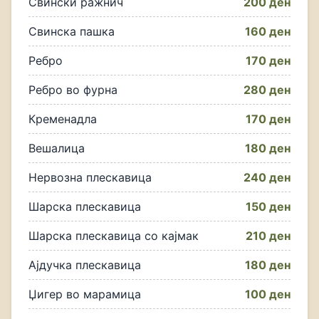
Свински ражнич
200 ден
Свинска пашка
160 ден
Ребро
170 ден
Ребро во фурна
280 ден
Кременадла
170 ден
Вешалица
180 ден
Нервозна плескавица
240 ден
Шарска плескавица
150 ден
Шарска плескавица со кајмак
210 ден
Ајдучка плескавица
180 ден
Џигер во марамица
100 ден