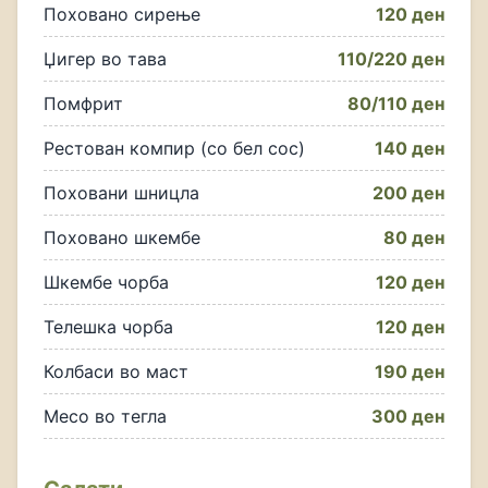
Поховано сирење
120 ден
Џигер во тава
110/220 ден
Помфрит
80/110 ден
Рестован компир (со бел сос)
140 ден
Поховани шницла
200 ден
Поховано шкембе
80 ден
Шкембе чорба
120 ден
Телешка чорба
120 ден
Колбаси во маст
190 ден
Месо во тегла
300 ден