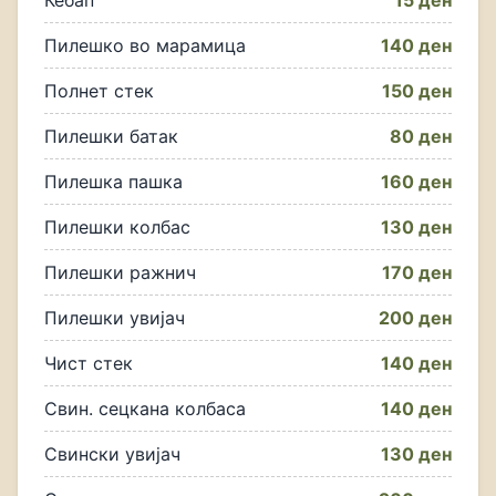
Кебап
15 ден
Пилешко во марамица
140 ден
Полнет стек
150 ден
Пилешки батак
80 ден
Пилешка пашка
160 ден
Пилешки колбас
130 ден
Пилешки ражнич
170 ден
Пилешки увијач
200 ден
Чист стек
140 ден
Свин. сецкана колбаса
140 ден
Свински увијач
130 ден