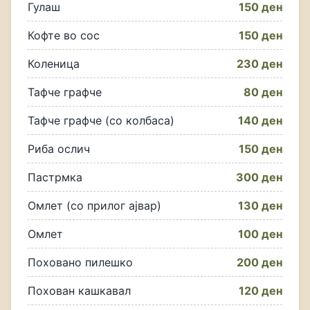
Гулаш
150 ден
Кофте во сос
150 ден
Коленица
230 ден
Тафче графче
80 ден
Тафче графче (со колбаса)
140 ден
Риба ослич
150 ден
Пастрмка
300 ден
Омлет (со прилог ајвар)
130 ден
Омлет
100 ден
Поховано пилешко
200 ден
Похован кашкавал
120 ден