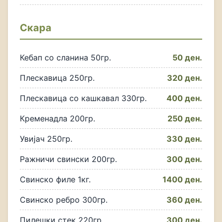
Скара
Кебап со сланина 50гр.
50 ден.
Плескавица 250гр.
320 ден.
Плескавица со кашкавал 330гр.
400 ден.
Кременадла 200гр.
250 ден.
Увијач 250гр.
330 ден.
Ражничи свински 200гр.
300 ден.
Свинско филе 1кг.
1400 ден.
Свинско ребро 300гр.
360 ден.
Пилешки стек 220гр.
300 ден.