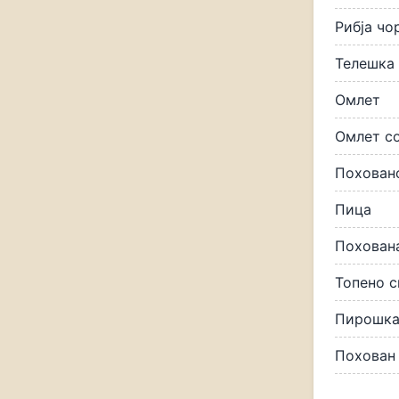
Рибја чо
Телешка
Омлет
Омлет с
Похован
Пица
Похован
Топено 
Пирошк
Похован 