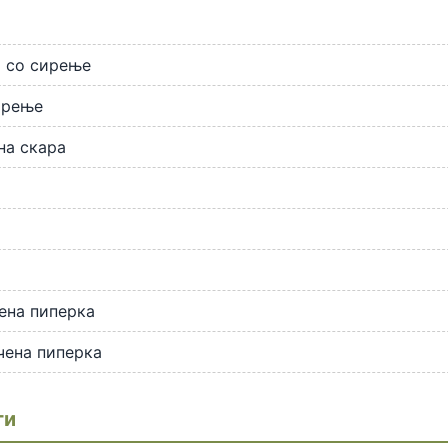
т
 со сирење
ирење
на скара
ена пиперка
чена пиперка
ти