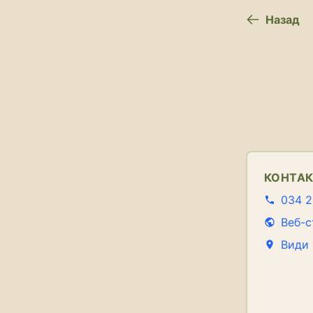
Назад
КОНТА
034 2
Веб-с
Види 