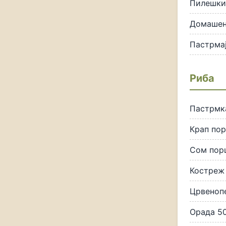
Пилешки 
Домашен
Пастрмај
Риба
Пастрмка
Крап пор
Сом порц
Костреж 
Црвенопе
Орада 50