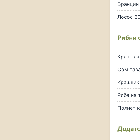
Бранцин 
Лосос 30
Рибни 
Крап тав
Сом тава
Крашник
Риба на т
Полнет кр
Додат