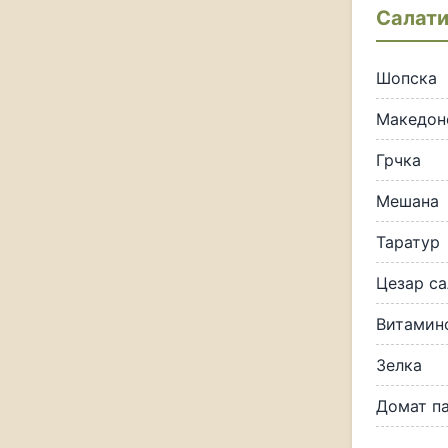
Салат
Шопска
Македон
Грчка
Мешана
Таратур
Цезар са
Витаминс
Зелка
Домат п