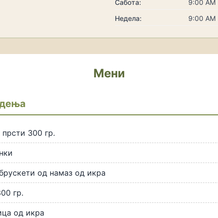
Сабота:
9:00 AM 
Недела:
9:00 AM 
Мени
адења
прсти 300 гр.
нки
брускети од намаз од икра
00 гр.
ица од икра