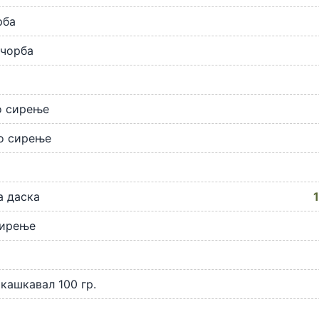
рба
 чорба
о сирење
о сирење
а даска
сирење
а
кашкавал 100 гр.