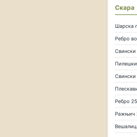
Скара
Шарска п
Ребро во
Свински 
Пилешки 
Свински 
Плескави
Ребро 25
Ражњич 2
Вешалица