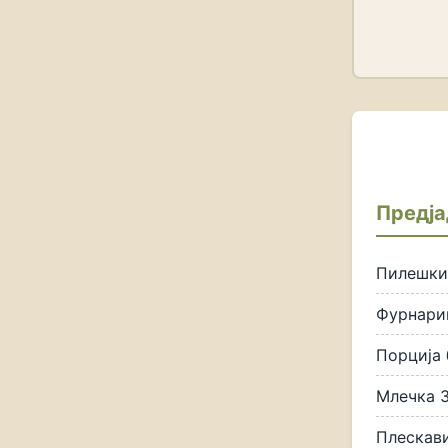
Предј
Пилешки 
Фурнари
Порција 
Млечка 3
Плескав