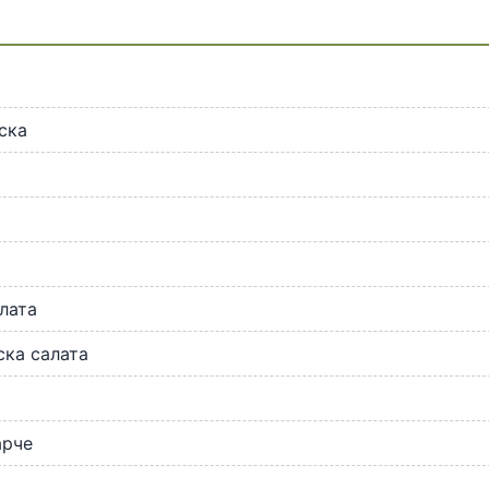
и
ска
лата
ка салата
арче