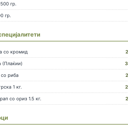
500 гр.
0 гр.
специјалитети
а со кромид
2
 (Плаќии)
3
 со риба
2
рска 1 кг.
2
ап со ориз 1.5 кг.
2
оци