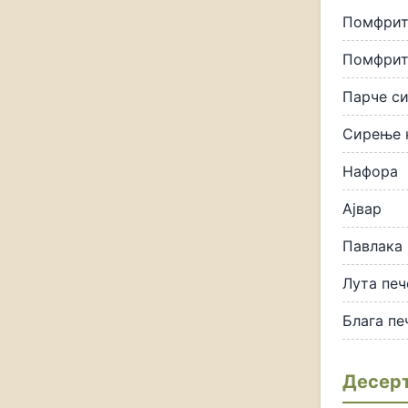
Помфри
Помфрит
Парче с
Сирење 
Нафора
Ајвар
Павлака
Лута печ
Блага пе
Десер