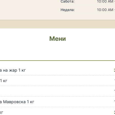
Сабота:
10:00 AM 
Недела:
10:00 AM 
Мени
 на жар 1 кг
1 кг
 Мавровска 1 кг
кг