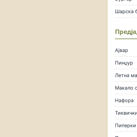
Шарска 
Предј
Ајвар
Пинџур
Летна м
Макало с
Нафора
Тиквички
Пиперки 