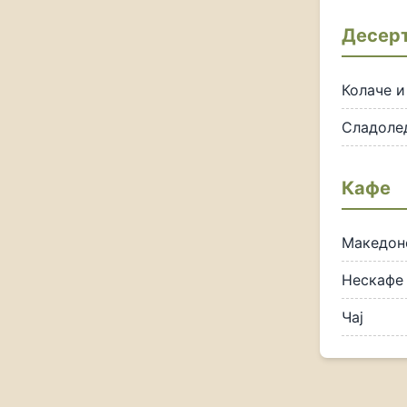
Десер
Колаче и
Сладоле
Кафе
Македон
Нескафе
Чај