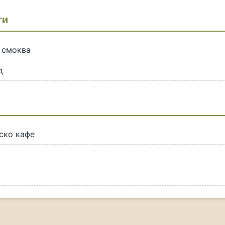
ти
 смоква
д
ско кафе