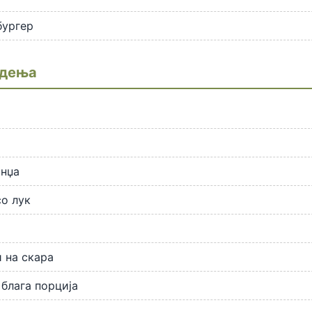
бургер
адења
анџа
о лук
 на скара
блага порција