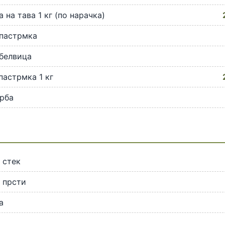
 на тава 1 кг (по нарачка)
 пастрмка
белвица
пастрмка 1 кг
рба
 стек
 прсти
а