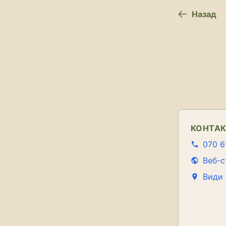
Назад
КОНТА
070 6
Веб-с
Види 