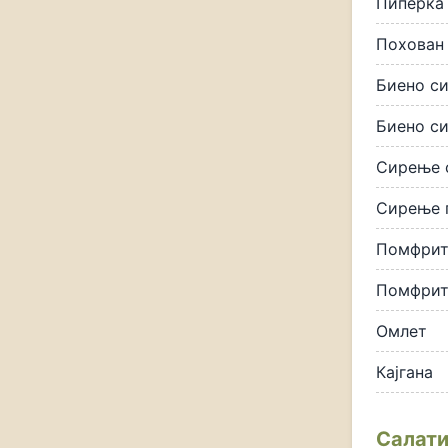
Пиперка 
Похован
Биено с
Биено с
Сирење 
Сирење 
Помфри
Помфрит
Омлет
Кајгана
Салат