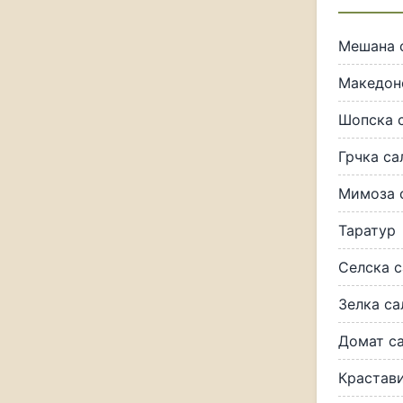
Мешана 
Македон
Шопска 
Грчка са
Мимоза 
Таратур
Селска с
Зелка са
Домат с
Крастави