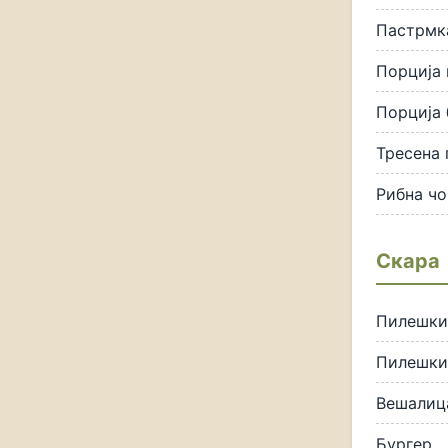
Пастрмка
Порција
Порција 
Тресена 
Рибна чо
Скара
Пилешки
Пилешки
Вешалиц
Бургер