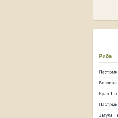
Риба
Пастрмка
Белвица 
Крап 1 кг
Пастрмка
Јагула 1 