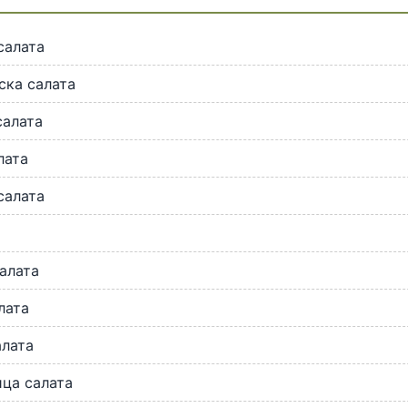
салата
ска салата
салата
лата
салата
алата
лата
алата
ца салата