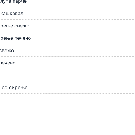
лута парче
 кашкавал
ирење свежо
ирење печено
свежо
печено
т
 со сирење
и