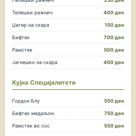
Пилешки ражнич
250 ден
Телешки ражнич
400 ден
Џигер на скара
150 ден
Бифтек
700 ден
Рамстек
500 ден
Јагнешко на скара
400 ден
Кујна Специјалитети
Гордон Блу
550 ден
Бифтек медаљон
750 ден
Рамстек во сос
550 ден