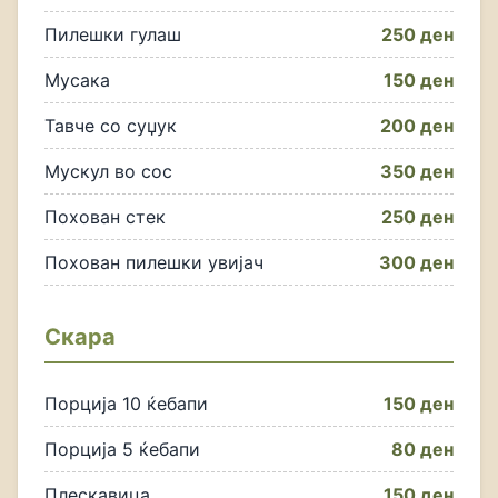
Пилешки гулаш
250 ден
Мусака
150 ден
Тавче со суџук
200 ден
Мускул во сос
350 ден
Похован стек
250 ден
Похован пилешки увијач
300 ден
Скара
Порција 10 ќебапи
150 ден
Порција 5 ќебапи
80 ден
Плескавица
150 ден