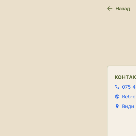
Назад
КОНТА
075 4
Веб-с
Види 