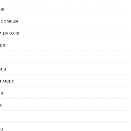
на
Формаџи
и рукола
ра
ија
и маре
ра
а
а
та