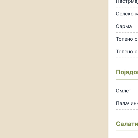
Пастрмај
Селско 
Сарма
Топено 
Топено 
Појадо
Омлет
Палачин
Салат