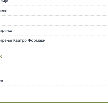
лија
месо
сирење
сирење Кватро Формаџи
к
ка
и