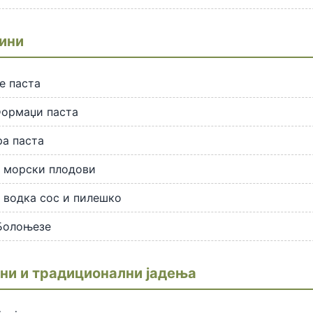
ини
е паста
Формаџи паста
а паста
о морски плодови
 водка сос и пилешко
Болоњезе
и и традиционални јадења