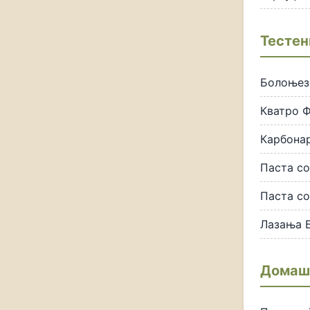
Тестен
Болоњез
Кватро 
Карбонар
Паста с
Паста со
Лазања 
Домашн