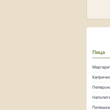
Пица
Маргари
Капричи
Пеперон
Наполит
Пилешка