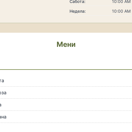
Сабота:
10:00 AM 
Недела:
10:00 AM 
Мени
та
оза
а
ана