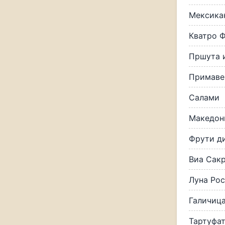
Мексика
Кватро 
Пршута 
Примаве
Салами
Македон
Фрути д
Виа Сак
Луна Рос
Галичиц
Тартуфа