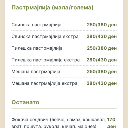
Пастрмајлија (мала/голема)
Свинска пастрмајлија
250/380 ден
Свинска пастрмајлија екстра
280/430 ден
Пилешка пастрмајлија
250/380 ден
Пилешка пастрмајлија екстра
280/430 ден
Мешана пастрмајлија
250/380 ден
Мешана пастрмајлија екстра
280/430 ден
Останато
Фокача сендвич (лепче, намаз, кашкавал,
170
врат, пршута, рукола, кечап, мајонез)
ден