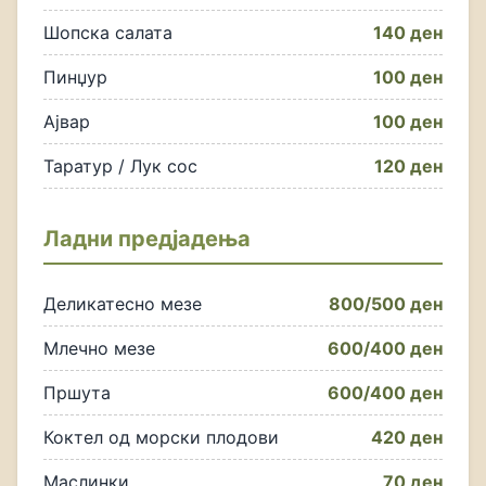
Шопска салата
140 ден
Пинџур
100 ден
Ајвар
100 ден
Таратур / Лук сос
120 ден
Ладни предјадења
Деликатесно мезе
800/500 ден
Млечно мезе
600/400 ден
Пршута
600/400 ден
Коктел од морски плодови
420 ден
Маслинки
70 ден