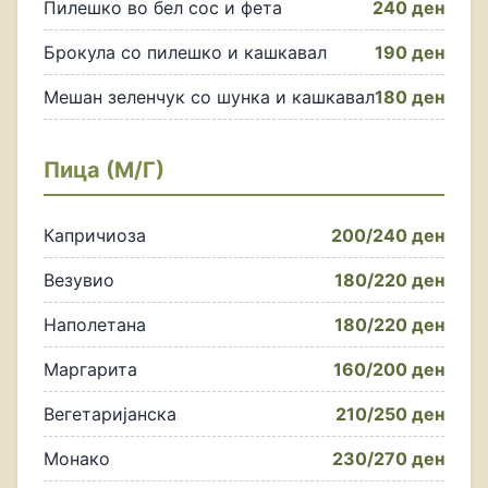
Пилешко во бел сос и фета
240 ден
Брокула со пилешко и кашкавал
190 ден
Мешан зеленчук со шунка и кашкавал
180 ден
Пица (М/Г)
Капричиоза
200/240 ден
Везувио
180/220 ден
Наполетана
180/220 ден
Маргарита
160/200 ден
Вегетаријанска
210/250 ден
Монако
230/270 ден