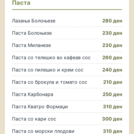
Паста
Лазања Болоњезе
280 ден
Паста Болоњезе
230 ден
Паста Миланезе
230 ден
Паста со телешко во кафеав сос
260 ден
Паста со пилешко и крем сос
240 ден
Паста со брокула и томато сос
210 ден
Паста Карбонара
250 ден
Паста Кватро Формаџи
310 ден
Паста со кари сос
300 ден
Паста со морски плодови
310 ден