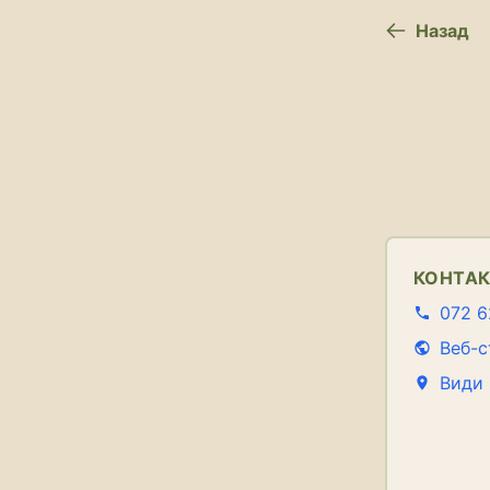
Назад
КОНТА
072 6
Веб-с
Види 