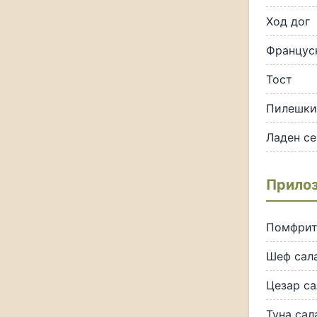
Ход дог
Францус
Тост
Пилешки
Ладен с
Прилоз
Помфрит
Шеф сал
Цезар са
Туна сал