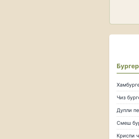
Бургер
Хамбург
Чиз бург
Дупли пе
Смеш бу
Криспи 