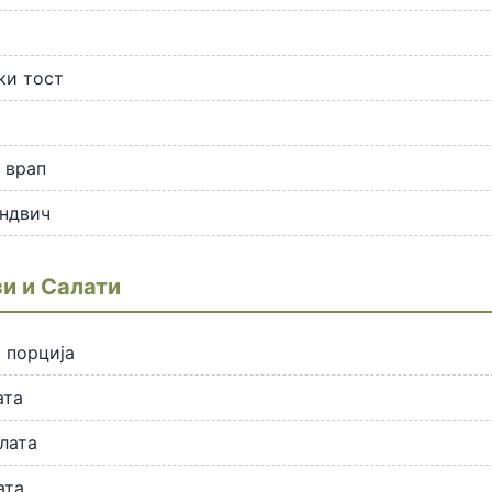
ки тост
 врап
ендвич
и и Салати
 порција
ата
лата
ата