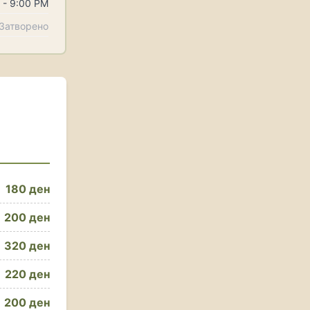
 - 9:00 PM
Затворено
180 ден
200 ден
320 ден
220 ден
200 ден