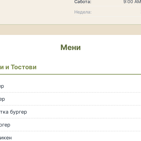
Сабота:
9:00 AM
Недела:
Мени
и и Тостови
ер
ер
тка бургер
ргер
чикен