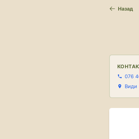
Назад
КОНТА
076 4
Види 