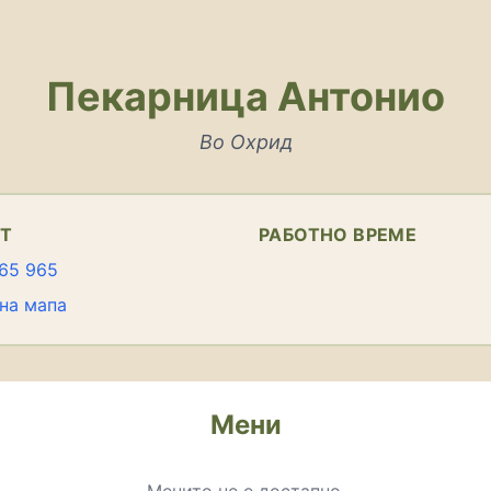
Пекарница Антонио
Во Охрид
КТ
РАБОТНО ВРЕМЕ
65 965
на мапа
Мени