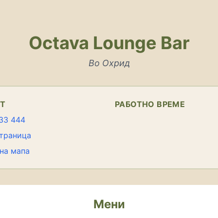
Octava Lounge Bar
Во Охрид
КТ
РАБОТНО ВРЕМЕ
33 444
траница
на мапа
Мени