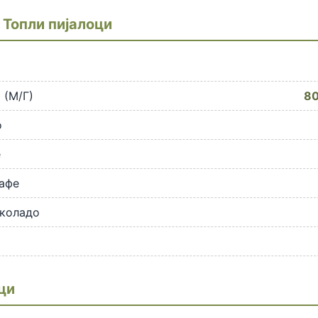
 Топли пијалоци
 (М/Г)
80
о
е
афе
околадо
ци