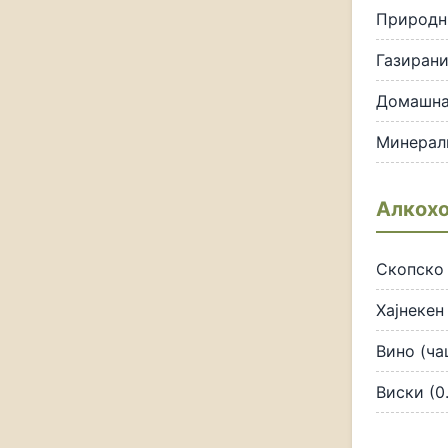
Природн
Газирани
Домашна
Минералн
Алкохо
Скопско 
Хајнекен
Вино (ча
Виски (0