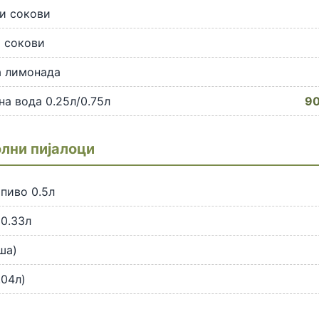
и сокови
 сокови
 лимонада
а вода 0.25л/0.75л
90
лни пијалоци
пиво 0.5л
 0.33л
ша)
.04л)