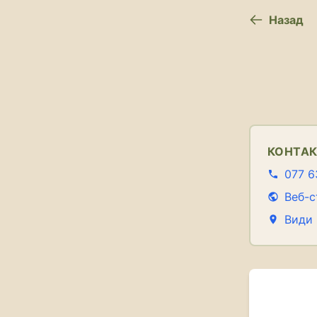
Назад
КОНТА
077 6
Веб-с
Види 