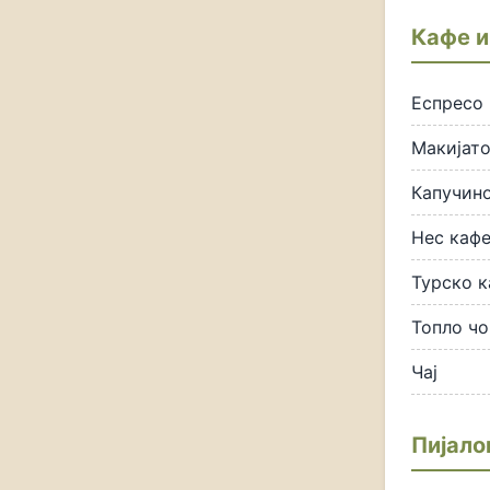
Кафе и
Еспресо
Макијато
Капучин
Нес каф
Турско к
Топло ч
Чај
Пијало