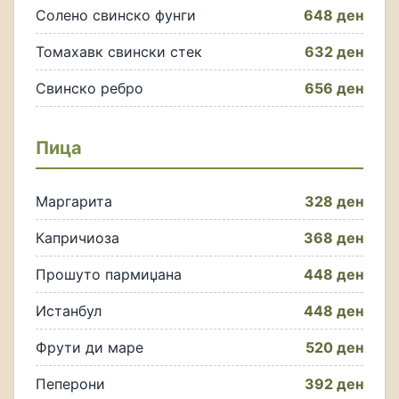
Солено свинско фунги
648 ден
Томахавк свински стек
632 ден
Свинско ребро
656 ден
Пица
Маргарита
328 ден
Капричиоза
368 ден
Прошуто пармиџана
448 ден
Истанбул
448 ден
Фрути ди маре
520 ден
Пеперони
392 ден