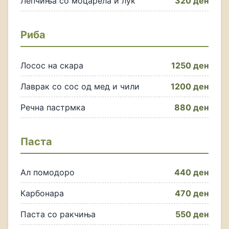
Лепчиња со моцарела и лук
320 ден
Риба
Лосос на скара
1250 ден
Лаврак со сос од мед и чили
1200 ден
Речна пастрмка
880 ден
Паста
Ал помодоро
440 ден
Карбонара
470 ден
Паста со ракчиња
550 ден