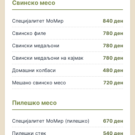
Свинско месо
Специјалитет МоМир
840 ден
Свинско филе
780 ден
Свински медаљони
780 ден
Свински медаљони на кајмак
780 ден
Домашни колбаси
480 ден
Мешано свинско месо
720 ден
Пилешко месо
Специјалитет МоМир (пилешко)
670 ден
Пилешки стек
540 ден