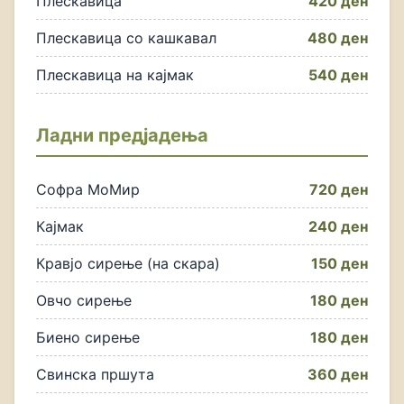
Плескавица
420 ден
Плескавица со кашкавал
480 ден
Плескавица на кајмак
540 ден
Ладни предјадења
Софра МоМир
720 ден
Кајмак
240 ден
Кравјо сирење (на скара)
150 ден
Овчо сирење
180 ден
Биено сирење
180 ден
Свинска пршута
360 ден