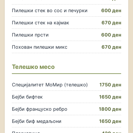
Пилешки стек во сос и печурки
600 ден
Пилешки стек на кајмак
670 ден
Пилешки прсти
600 ден
Похован пилешки микс
670 ден
Телешко месо
Специјалитет МоМир (телешко)
1750 ден
Бејби бифтек
1650 ден
Бејби француско ребро
1800 ден
Бејби биф медаљони
1650 ден