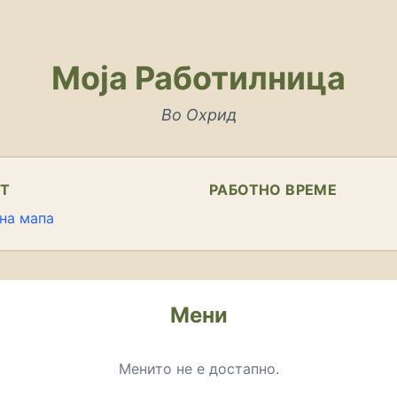
Моја Работилница
Во Охрид
КТ
РАБОТНО ВРЕМЕ
на мапа
Мени
Менито не е достапно.