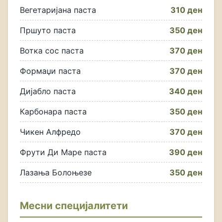
Вегетаријана паста
310 ден
Пршуто паста
350 ден
Вотка сос паста
370 ден
Формаџи паста
370 ден
Дијабло паста
340 ден
Карбонара паста
350 ден
Чикен Алфредо
370 ден
Фрути Ди Маре паста
390 ден
Лазања Болоњезе
350 ден
Месни специјалитети