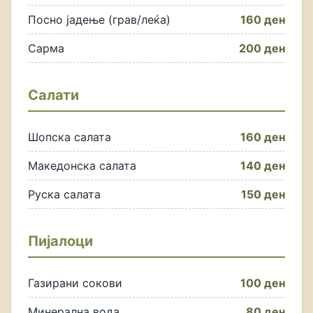
Посно јадење (грав/леќа)
160 ден
Сарма
200 ден
Салати
Шопска салата
160 ден
Македонска салата
140 ден
Руска салата
150 ден
Пијалоци
Газирани сокови
100 ден
Минерална вода
80 ден