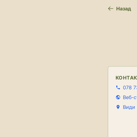
Назад
КОНТА
078 7
Веб-с
Види 