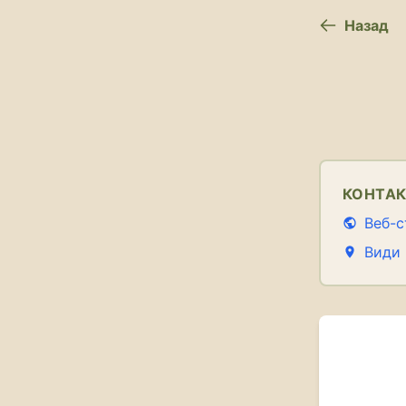
Назад
КОНТА
Веб-с
Види 