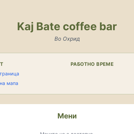
Kaj Bate coffee bar
Во Охрид
КТ
РАБОТНО ВРЕМЕ
траница
на мапа
Мени