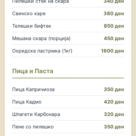
Пилешки стек на скара
340 ден
Свинско каре
380 ден
Телешки бифтек
850 ден
Мешана скара (порција)
450 ден
Охридска пастрмка (1кг)
1600 ден
Пица и Паста
Пица Капричиоза
350 ден
Пица Кадмо
420 ден
Шпагети Карбонара
320 ден
Пене со пилешко
350 ден