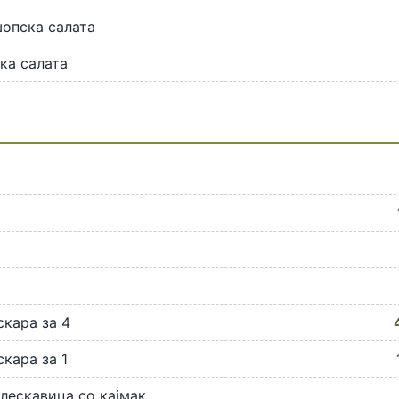
опска салата
ка салата
кара за 4
кара за 1
лескавица со кајмак