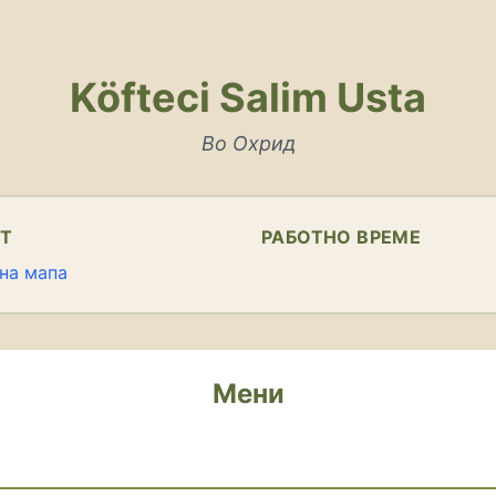
Köfteci Salim Usta
Во Охрид
КТ
РАБОТНО ВРЕМЕ
на мапа
Мени
и