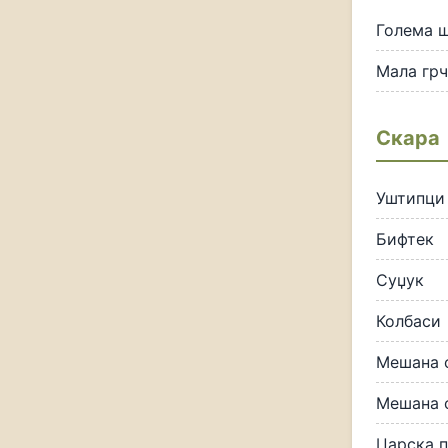
Голема ш
Мала грч
Скара
Уштипци
Бифтек
Суџук
Колбаси
Мешана с
Мешана с
Царска п