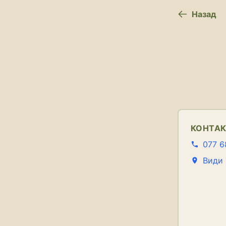
Назад
КОНТА
077 6
Види 