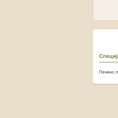
Специј
Печено 