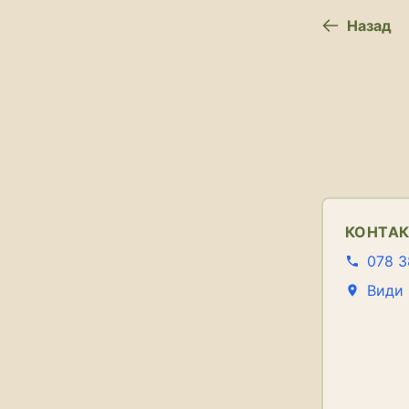
Назад
КОНТА
078 3
Види 