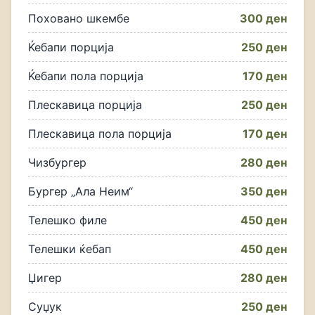
Поховано шкембе
300 ден
Ќебапи порција
250 ден
Ќебапи пола порција
170 ден
Плескавица порција
250 ден
Плескавица пола порција
170 ден
Чизбургер
280 ден
Бургер „Ала Неим“
350 ден
Телешко филе
450 ден
Телешки ќебап
450 ден
Џигер
280 ден
Суџук
250 ден