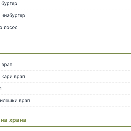
 бургер
 чизбургер
о лосос
 врап
 кари врап
п
пилешки врап
на храна