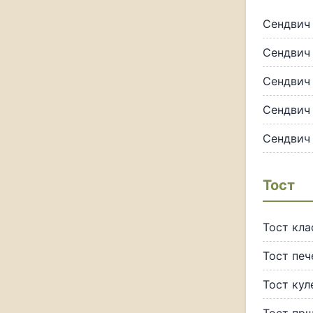
Сендвич
Сендвич 
Сендвич 
Сендвич
Сендвич
Тост
Тост кла
Тост печ
Тост кул