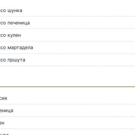
 со шунка
со печеница
со кулен
 со мартадела
 со пршута
сик
еница
ен