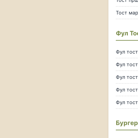
Тост пр
Тост ма
Фул То
Фул тост
Фул тост
Фул тост
Фул тос
Фул тост
Бургер