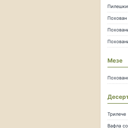
Пилешки
Похован
Похован
Похован
Мезе
Похован
Десер
Трилече
Вафла со