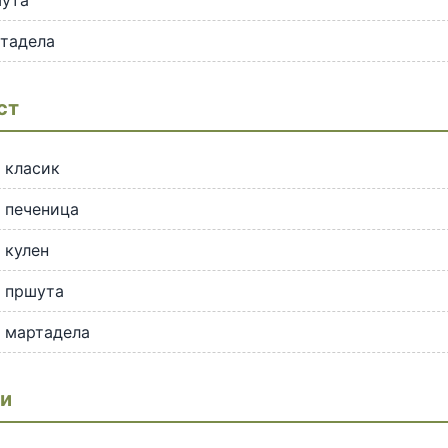
шута
ртадела
ст
 класик
 печеница
 кулен
т пршута
 мартадела
и