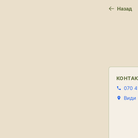
Назад
КОНТА
070 4
Види 