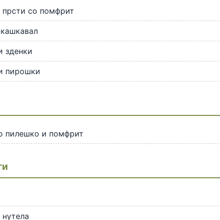
 прсти со помфрит
 кашкавал
и зденки
и пирошки
о пилешко и помфрит
ти
 нутела