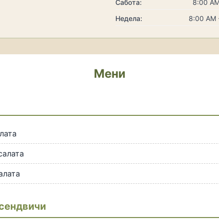
Сабота:
8:00 AM
Недела:
8:00 AM 
Мени
и
лата
салата
алата
сендвичи