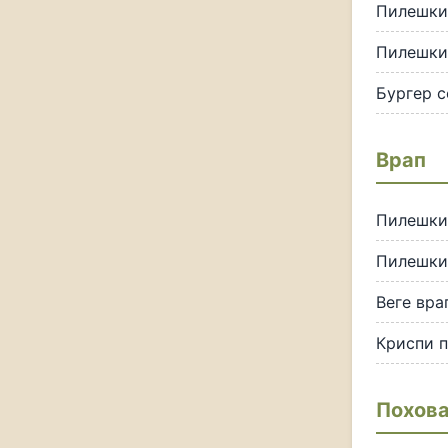
Пилешки
Пилешки
Бургер с
Врап
Пилешки
Пилешки
Веге вра
Криспи 
Похова