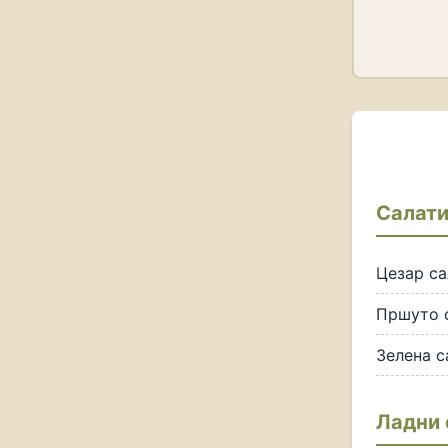
Салат
Цезар са
Пршуто 
Зелена с
Ладни 