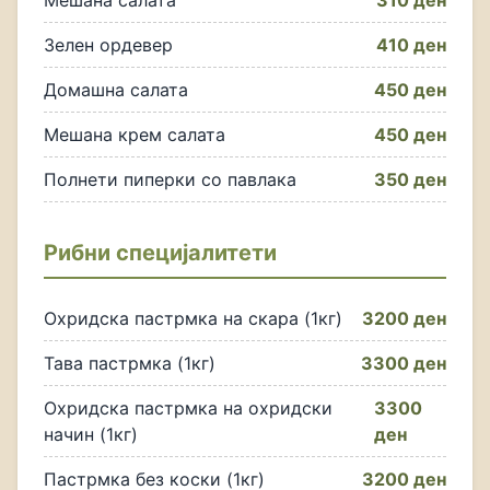
Мешана салата
310 ден
Зелен ордевер
410 ден
Домашна салата
450 ден
Мешана крем салата
450 ден
Полнети пиперки со павлака
350 ден
Рибни специјалитети
Охридска пастрмка на скара (1кг)
3200 ден
Тава пастрмка (1кг)
3300 ден
Охридска пастрмка на охридски
3300
начин (1кг)
ден
Пастрмка без коски (1кг)
3200 ден