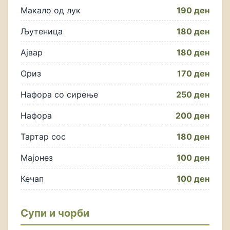
Макало од лук
190 ден
Љутеница
180 ден
Ајвар
180 ден
Ориз
170 ден
Нафора со сирење
250 ден
Нафора
200 ден
Тартар сос
180 ден
Мајонез
100 ден
Кечап
100 ден
Супи и чорби