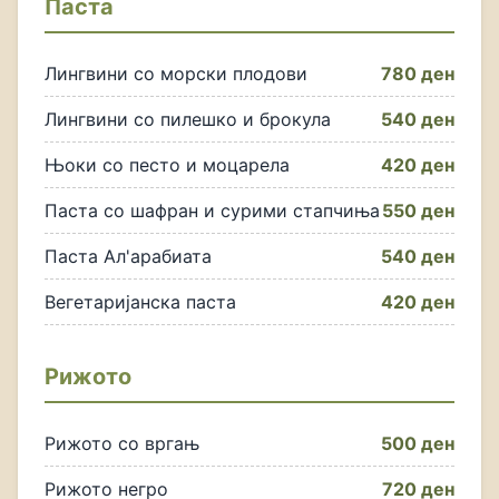
Паста
Лингвини со морски плодови
780 ден
Лингвини со пилешко и брокула
540 ден
Њоки со песто и моцарела
420 ден
Паста со шафран и сурими стапчиња
550 ден
Паста Ал'арабиата
540 ден
Вегетаријанска паста
420 ден
Рижото
Рижото со вргањ
500 ден
Рижото негро
720 ден