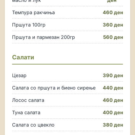
масло и лук
ден
Темпура ракчиња
460 ден
Пршута 100гр
360 ден
Пршута и пармезан 200гр
560 ден
Салати
Цезар
390 ден
Салата со пршута и биено сирење
440 ден
Лосос салата
460 ден
Туна салата
400 ден
Салата со цвекло
380 ден