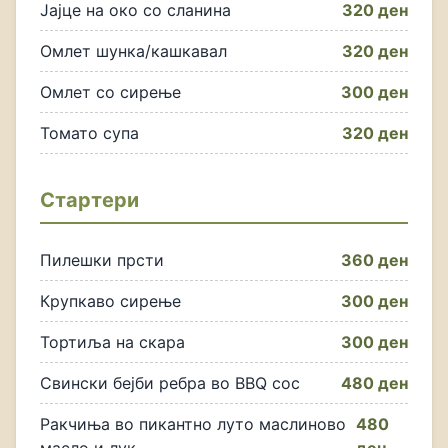
Јајце на око со сланина
320 ден
Омлет шунка/кашкавал
320 ден
Омлет со сирење
300 ден
Томато супа
320 ден
Стартери
Пилешки прсти
360 ден
Крупкаво сирење
300 ден
Тортиља на скара
300 ден
Свински бејби ребра во BBQ сос
480 ден
Ракчиња во пикантно луто маслиново
480