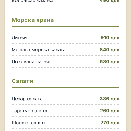
Болоњезе лазања
490 ден
Морска храна
Лигњи
910 ден
Мешана морска салата
840 ден
Поховани лигњи
630 ден
Салати
Цезар салата
336 ден
Таратур салата
260 ден
Шопска салата
270 ден