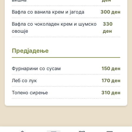
Вафла со ванила крем и јагода
300 ден
Вафла со чоколаден крем и шумско
330
овошје
ден
Предјадење
Фурнарини со сусам
150 ден
Леб со лук
170 ден
Топено сирење
310 ден