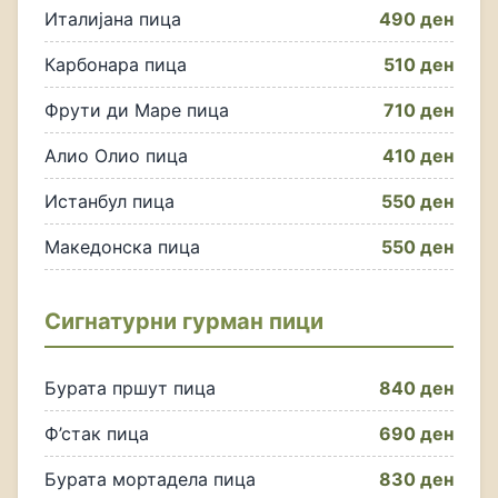
Италијана пица
490 ден
Карбонара пица
510 ден
Фрути ди Маре пица
710 ден
Алио Олио пица
410 ден
Истанбул пица
550 ден
Македонска пица
550 ден
Сигнатурни гурман пици
Бурата пршут пица
840 ден
Ф’стак пица
690 ден
Бурата мортадела пица
830 ден