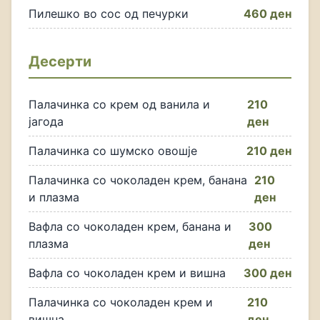
Пилешко во сос од печурки
460 ден
Десерти
Палачинка со крем од ванила и
210
јагода
ден
Палачинка со шумско овошје
210 ден
Палачинка со чоколаден крем, банана
210
и плазма
ден
Вафла со чоколаден крем, банана и
300
плазма
ден
Вафла со чоколаден крем и вишна
300 ден
Палачинка со чоколаден крем и
210
вишна
ден