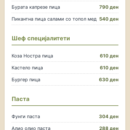
Бурата капрезе пица
790 ден
Пикантна пица салами со топол мед
540 ден
Шеф специјалитети
Коза Ностра пица
610 ден
Кастело пица
610 ден
Бургер пица
630 ден
Паста
Фунги паста
304 ден
Алио олио паста
288 ден