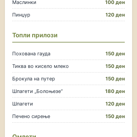
Маслинки
100 ден
Пинџур
120 ден
Топли прилози
Похована гауда
150 ден
Тиква во кисело млеко
150 ден
Брокула на путер
150 ден
Шпагети „Болоњезе“
180 ден
Шпагети
120 ден
Печено сирење
150 ден
Омлети