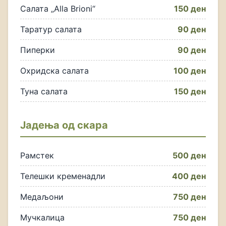
Салата „Alla Brioni“
150 ден
Таратур салата
90 ден
Пиперки
90 ден
Охридска салата
100 ден
Туна салата
150 ден
Јадења од скара
Рамстек
500 ден
Телешки кременадли
400 ден
Медаљони
750 ден
Мучкалица
750 ден