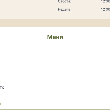
Сабота:
12:00
Недела:
12:00
Мени
и
то
о