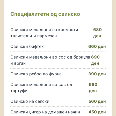
Специјалитети од свинско
Свински медаљони на кремасти
680
таљатељи и пармезан
ден
Свински бифтек
660 ден
Свински медаљони во сос од брокула
690
и врган
ден
Свинско ребро во фурна
390 ден
Свински медаљони во сос од
680
тартуфи
ден
Свинско на селски
560 ден
Свински џигер на домашен начин
450 ден