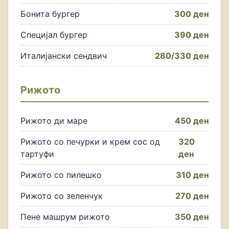
Бонита бургер
300 ден
Специјал бургер
390 ден
Италијански сендвич
280/330 ден
Рижото
Рижото ди маре
450 ден
Рижото со печурки и крем сос од
320
тартуфи
ден
Рижото со пилешко
310 ден
Рижото со зеленчук
270 ден
Пене машрум рижото
350 ден