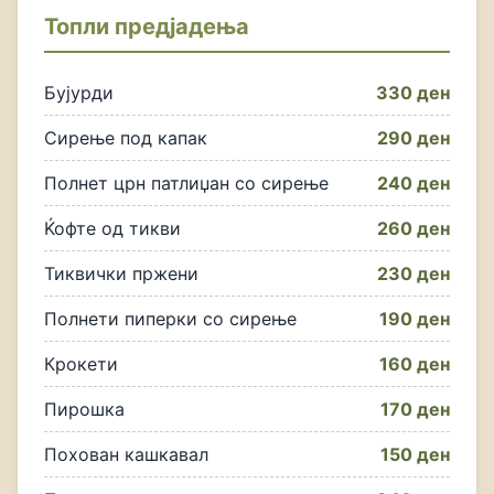
Топли предјадења
Бујурди
330 ден
Сирење под капак
290 ден
Полнет црн патлиџан со сирење
240 ден
Ќофте од тикви
260 ден
Тиквички пржени
230 ден
Полнети пиперки со сирење
190 ден
Крокети
160 ден
Пирошка
170 ден
Похован кашкавал
150 ден