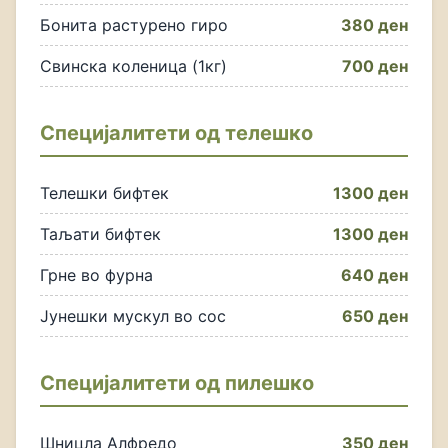
Бонита растурено гиро
380 ден
Свинска коленица (1кг)
700 ден
Специјалитети од телешко
Телешки бифтек
1300 ден
Таљати бифтек
1300 ден
Грне во фурна
640 ден
Јунешки мускул во сос
650 ден
Специјалитети од пилешко
Шницла Алфредо
350 ден