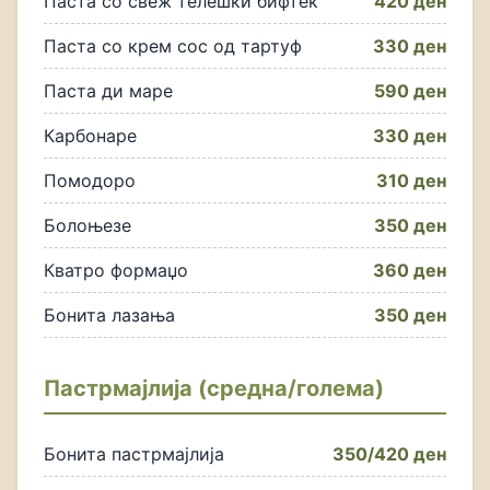
Паста со свеж телешки бифтек
420 ден
Паста со крем сос од тартуф
330 ден
Паста ди маре
590 ден
Карбонаре
330 ден
Помодоро
310 ден
Болоњезе
350 ден
Кватро формаџо
360 ден
Бонита лазања
350 ден
Пастрмајлија (средна/голема)
Бонита пастрмајлија
350/420 ден