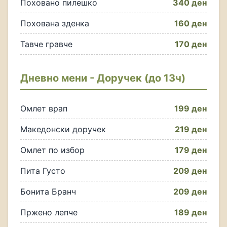
Поховано пилешко
340 ден
Похована зденка
160 ден
Тавче гравче
170 ден
Дневно мени - Доручек (до 13ч)
Омлет врап
199 ден
Македонски доручек
219 ден
Омлет по избор
179 ден
Пита Густо
209 ден
Бонита Бранч
209 ден
Пржено лепче
189 ден