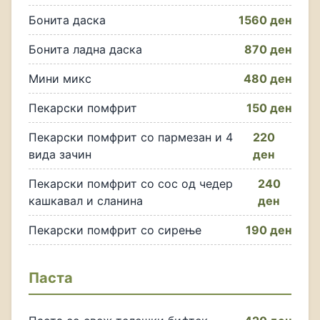
Бонита даска
1560 ден
Бонита ладна даска
870 ден
Мини микс
480 ден
Пекарски помфрит
150 ден
Пекарски помфрит со пармезан и 4
220
вида зачин
ден
Пекарски помфрит со сос од чедер
240
кашкавал и сланина
ден
Пекарски помфрит со сирење
190 ден
Паста