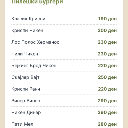
Пилешки бургери
Класик Криспи
190 ден
Криспи Чикен
200 ден
Лос Полос Херманос
230 ден
Чили Чикен
230 ден
Бејкинг Бред Чикен
220 ден
Скајлер Вајт
250 ден
Криспи Ранч
220 ден
Винер Винер
290 ден
Чикен Динер
290 ден
Пати Мел
280 ден