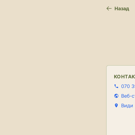
Назад
КОНТА
070 3
Веб-с
Види 