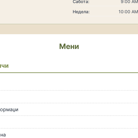
Сабота:
9:00 AM
Недела:
10:00 AM
Мени
ичи
формаџи
ана