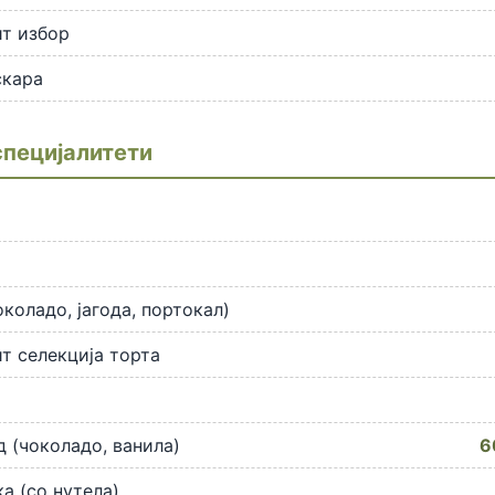
т избор
скара
специјалитети
околадо, јагода, портокал)
т селекција торта
 (чоколадо, ванила)
6
а (со нутела)