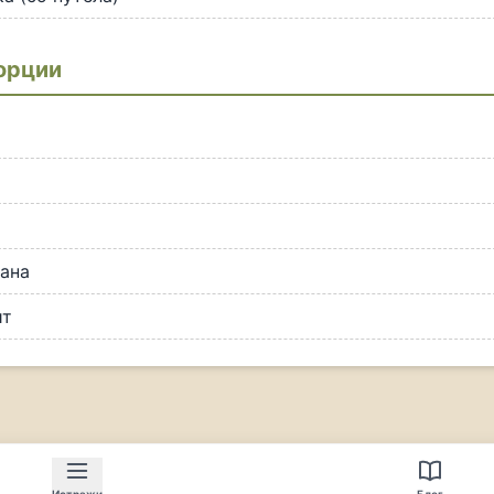
орции
ана
ит