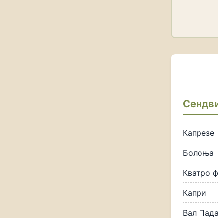
Сендв
Капрезе
Болоња
Кватро 
Капри
Вал Пад