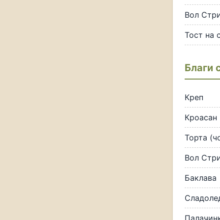
Вол Стри
Тост на 
Благи 
Креп
Кроасан
Торта (ч
Вол Стри
Баклава
Сладолед
Палачинк