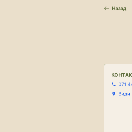
Назад
КОНТА
071 4
Види 