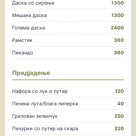
Даска со сирења
1300
Мешана даска
1300
Голема даска
2400
Рамстек
360
Пикандо
360
Предјадење
Нафора со лук и путер
120
Печена лута/блага пиперка
40
Грилован зеленчук
250
Печурки со путер на скара
220