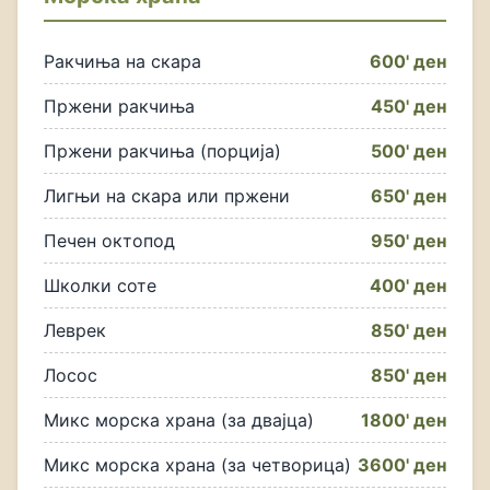
Ракчиња на скара
600' ден
Пржени ракчиња
450' ден
Пржени ракчиња (порција)
500' ден
Лигњи на скара или пржени
650' ден
Печен октопод
950' ден
Школки соте
400' ден
Леврек
850' ден
Лосос
850' ден
Микс морска храна (за двајца)
1800' ден
Микс морска храна (за четворица)
3600' ден