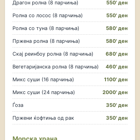
Драгон ролна (8 парчиња)
550' ден
Ролна со лосос (8 парчиња)
550' ден
Ролна со туна (8 парчиња)
580' ден
Пржена ролна (8 парчиња)
580' ден
Скај реинбоу ролна (8 парчиња)
680' ден
Вегетаријанска ролна (8 парчиња)
460' ден
Микс суши (16 парчиња)
1100' ден
Микс суши (24 парчиња)
2000' ден
Ѓоза
350' ден
Пржени ќофтиња од рак
350' ден
Морска храна