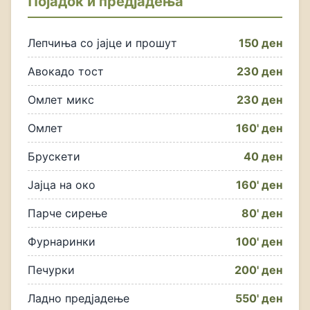
Појадок и предјадења
Лепчиња со јајце и прошут
150 ден
Авокадо тост
230 ден
Омлет микс
230 ден
Омлет
160' ден
Брускети
40 ден
Јајца на око
160' ден
Парче сирење
80' ден
Фурнаринки
100' ден
Печурки
200' ден
Ладно предјадење
550' ден