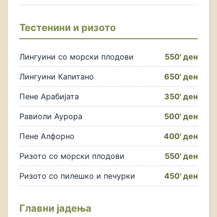
Тестенини и ризото
Лингуини со морски плодови
550' ден
Лингуини Капитано
650' ден
Пене Арабијата
350' ден
Равиоли Аурора
500' ден
Пене Алфорно
400' ден
Ризото со морски плодови
550' ден
Ризото со пилешко и печурки
450' ден
Главни јадења