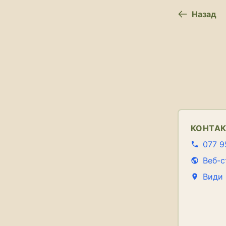
Назад
КОНТА
077 9
Веб-с
Види 