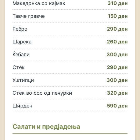
Македонка со кајмак
310 ден
Тавче гравче
150 ден
Ребро
290 ден
Шарска
260 ден
Ќебапи
300 ден
Стек
290 ден
Уштипци
300 ден
Стек во сос од печурки
320 ден
Ширден
590 ден
Салати и предјадења