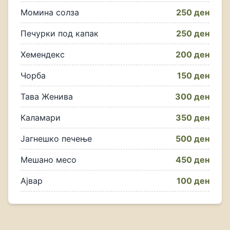
Момина солза
250 ден
Печурки под капак
250 ден
Хемендекс
200 ден
Чорба
150 ден
Тава Женива
300 ден
Каламари
350 ден
Јагнешко печење
500 ден
Мешано месо
450 ден
Ајвар
100 ден