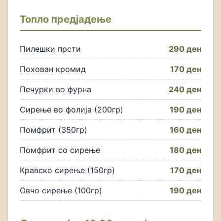
Топло предјадење
Пилешки прсти
290 ден
Похован кромид
170 ден
Печурки во фурна
240 ден
Сирење во фолија (200гр)
190 ден
Помфрит (350гр)
160 ден
Помфрит со сирење
180 ден
Кравско сирење (150гр)
170 ден
Овчо сирење (100гр)
190 ден