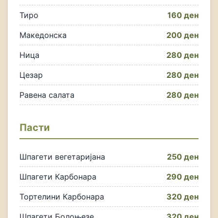
Тиро
160 ден
Македонска
200 ден
Ница
280 ден
Цезар
280 ден
Равена салата
280 ден
Пасти
Шпагети вегетаријана
250 ден
Шпагети Карбонара
290 ден
Тортелини Карбонара
320 ден
Шпагети Болоњезе
320 ден