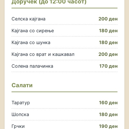
Доручек (до 12:00 часот)
Селска кајгана
200 ден
Кајгана со сирење
180 ден
Кајгана со шунка
180 ден
Кајгана со врат и кашкавал
200 ден
Солена палачинка
170 ден
Салати
Таратур
160 ден
Шопска
180 ден
Грчки
190 ден