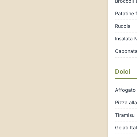
Broccoli
Patatine f
Rucola
Insalata 
Caponat
Dolci
Affogato 
Pizza all
Tiramisu
Gelati Ita