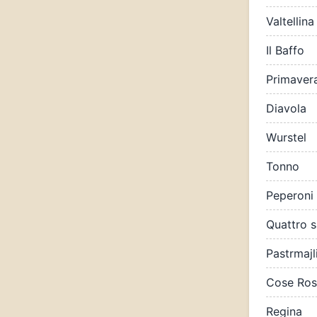
Valtellina
Il Baffo
Primaver
Diavola
Wurstel
Tonno
Peperoni
Quattro s
Pastrmajl
Cose Ros
Regina