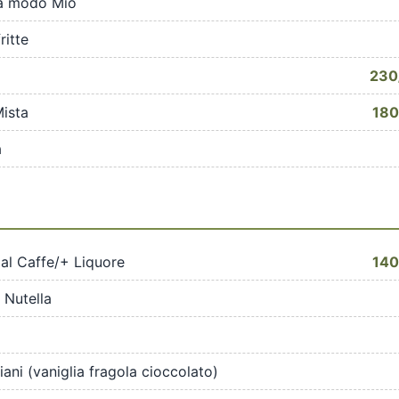
 a modo Mio
ritte
230
Mista
180
a
al Caffe/+ Liquore
140
a Nutella
liani (vaniglia fragola cioccolato)