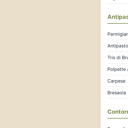
Antipas
Parmigia
Antipasto
Tris di B
Polpette 
Carpese
Bresaola
Contor