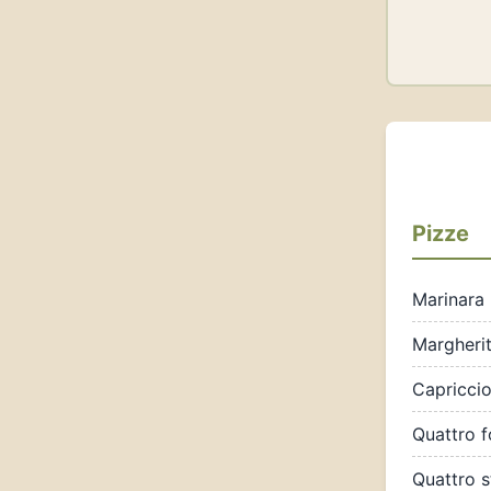
Pizze
Marinara
Margheri
Capricci
Quattro 
Quattro s