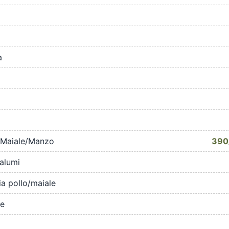
a
 Maiale/Manzo
390
alumi
ia pollo/maiale
e