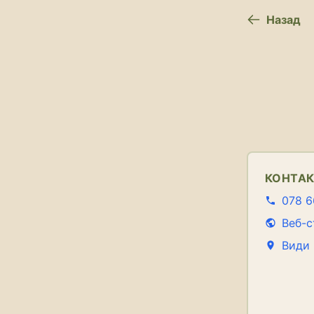
Назад
КОНТА
078 6
Веб-с
Види 