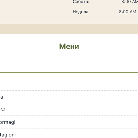
Сабота:
8:00 AM
Недела:
8:00 AM 
Мени
ta
osa
formagi
tagioni