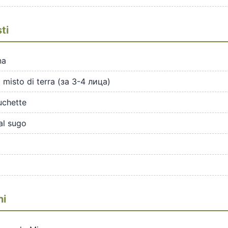
ti
na
 misto di terra (за 3-4 лица)
ruchette
al sugo
ni